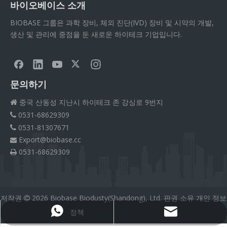
바이오베이스 소개
BIOBASE 그룹은 과학 장비, 체외 진단(IVD) 장비 및 시약의 개발,
생산 및 관리에 중점을 둔 새로운 하이테크 기업입니다.
문의하기
중국 산동성 지난시 하이테크 존 강싱로 9번지

0531-68629309

0531-81307671

Export@biobase.cc

0531-68629309

저작권
2026
Biobase Biodusty(Shandong), Ltd. 판권 소유
개인 정보

정책
外贸网站网站建设공주
Export@biobase.cc
+8615965313270