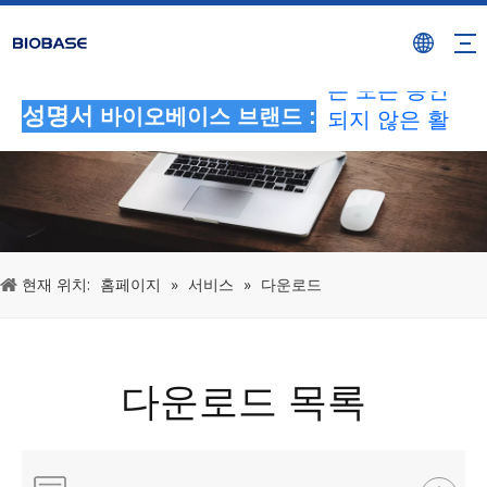
BIOBASE 브
랜드를 사용하
는 모든 승인
성명서
바이오베이스 브랜드 :
되지 않은 활
동은 불법 침
해로 간주됩니
다.BIOBASE
에서 법적 책
임을 조사하겠
현재 위치:
홈페이지
»
서비스
»
다운로드
습니다.
20240510
다운로드 목록