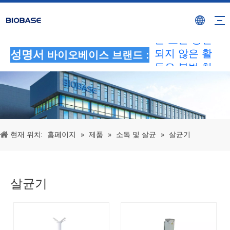
BIOBASE 브
랜드를 사용하
는 모든 승인
되지 않은 활
성명서
바이오베이스 브랜드 :
동은 불법 침
해로 간주됩니
다.BIOBASE
에서 법적 책
임을 조사하겠
습니다.
현재 위치:
홈페이지
»
제품
»
소독 및 살균
»
살균기
20240510
살균기