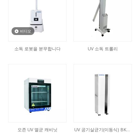
비디오
소독 로봇을 분무합니다
UV 소독 트롤리
오존 UV 멸균 캐비닛
UV 공기살균기(이동식) BKB-
G-1600 ZY-Y-800