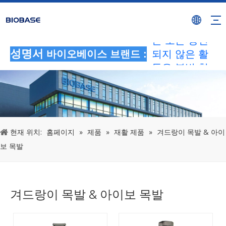
BIOBASE 브
랜드를 사용하
는 모든 승인
되지 않은 활
성명서
바이오베이스 브랜드 :
동은 불법 침
해로 간주됩니
다.BIOBASE
에서 법적 책
임을 조사하겠
현재 위치:
홈페이지
»
제품
»
재활 제품
»
겨드랑이 목발 & 아이
습니다.
보 목발
20240510
겨드랑이 목발 & 아이보 목발