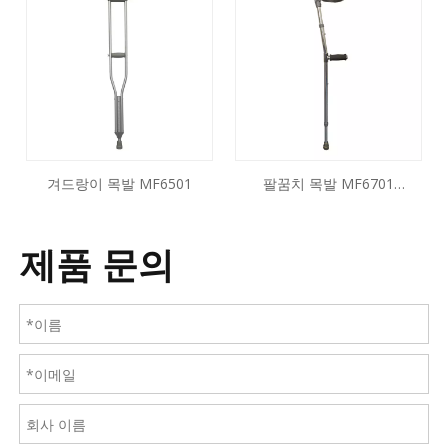
겨드랑이 목발 MF6501
팔꿈치 목발 MF6701
MF6702
제품 문의