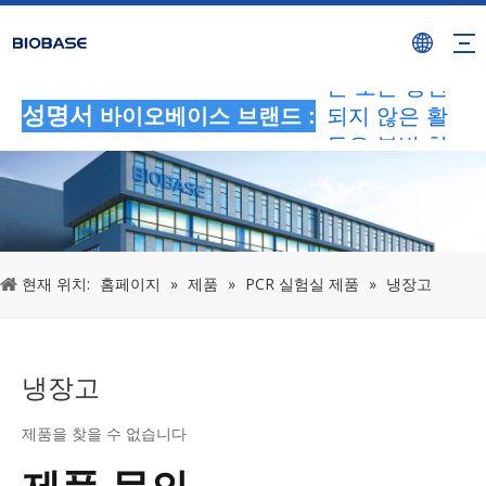
BIOBASE 브
랜드를 사용하
는 모든 승인
되지 않은 활
성명서
바이오베이스 브랜드 :
동은 불법 침
해로 간주됩니
다.BIOBASE
에서 법적 책
임을 조사하겠
현재 위치:
홈페이지
»
제품
»
PCR 실험실 제품
»
냉장고
습니다.
20240510
냉장고
제품을 찾을 수 없습니다