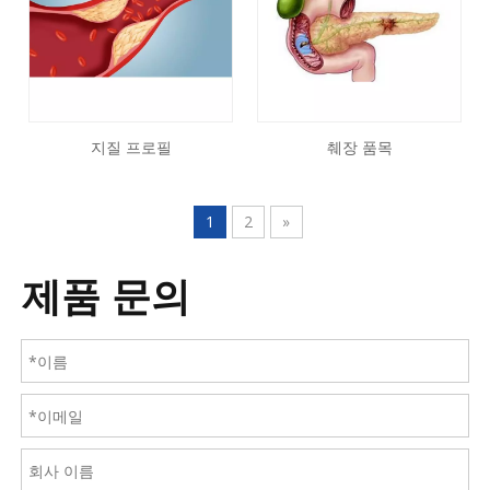
지질 프로필
췌장 품목
1
2
»
제품 문의