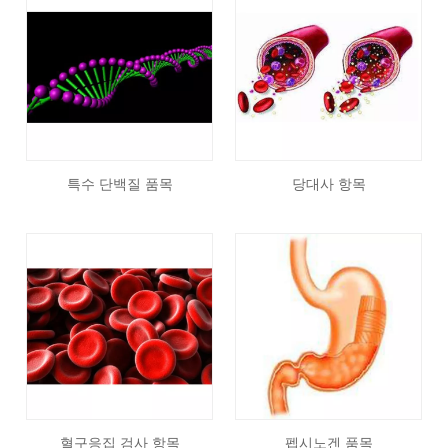
특수 단백질 품목
당대사 항목
혈구응집 검사 항목
펩시노겐 품목