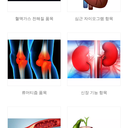
혈액가스 전해질 품목
심근 자이모그램 항목
류머티즘 품목
신장 기능 항목