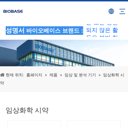
BIOBASE 브
랜드를 사용하
는 모든 승인
되지 않은 활
성명서
바이오베이스 브랜드 :
동은 불법 침
해로 간주됩니
다.BIOBASE
에서 법적 책
임을 조사하겠
습니다.
현재 위치:
홈페이지
»
제품
»
임상 및 분석 기기
»
임상화학 시
20240510
약
임상화학 시약