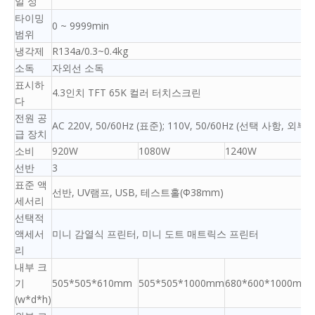
일 성
타이밍
0 ~ 9999min
범위
냉각제
R134a/0.3~0.4kg
소독
자외선 소독
표시하
4.3인치 TFT 65K 컬러 터치스크린
다
전원 공
AC 220V, 50/60Hz (표준); 110V, 50/60Hz (선택 사항, 외부
급 장치
소비
920W
1080W
1240W
선반
3
표준 액
선반, UV램프, USB, 테스트홀(Φ38mm)
세서리
선택적
액세서
미니 감열식 프린터, 미니 도트 매트릭스 프린터
리
내부 크
기
505*505*610mm
505*505*1000mm
680*600*1000mm
(w*d*h)