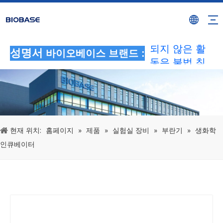
BIOBASE 브
랜드를 사용하
는 모든 승인
되지 않은 활
성명서
바이오베이스 브랜드 :
동은 불법 침
해로 간주됩니
다.BIOBASE
에서 법적 책
임을 조사하겠
습니다.
현재 위치:
홈페이지
»
제품
»
실험실 장비
»
부란기
»
생화학
20240510
인큐베이터