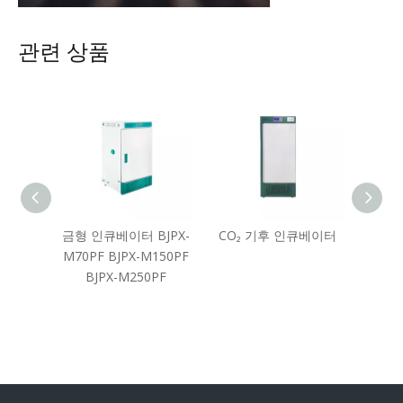
관련 상품
도 시험
금형 인큐베이터 BJPX-
CO₂ 기후 인큐베이터
멀티 
M70PF BJPX-M150PF
이터 
BJPX-M250PF
BJ