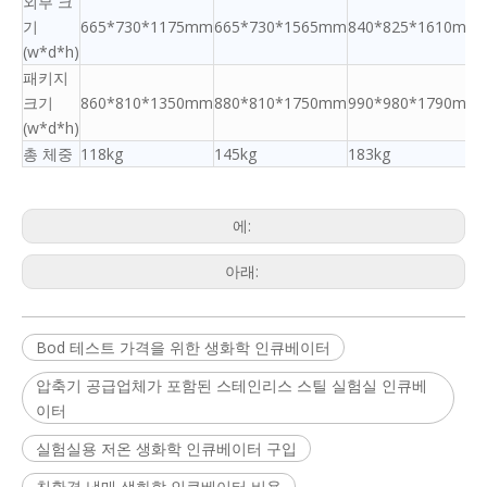
외부 크
기
665*730*1175mm
665*730*1565mm
840*825*1610mm
(w*d*h)
패키지
크기
860*810*1350mm
880*810*1750mm
990*980*1790mm
(w*d*h)
총 체중
118kg
145kg
183kg
에:
아래:
Bod 테스트 가격을 위한 생화학 인큐베이터
압축기 공급업체가 포함된 스테인리스 스틸 실험실 인큐베
이터
실험실용 저온 생화학 인큐베이터 구입
친환경 냉매 생화학 인큐베이터 비용