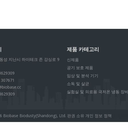
기
제품 카테고리
동성 지난시 하이테크 존 강싱로 9
신제품
공기 보호 제품
8629309
임상 및 분석 기기
1307671
소독 및 살균
@biobase.cc
실험실 및 의료용 극저온 냉동 장
8629309
6
Biobase Biodusty(Shandong), Ltd. 판권 소유
개인 정보 정책
外贸网