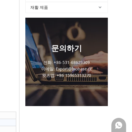
재활 제품
문의하기
전화: +86-531-68629309
이메일: Export@biobase.cc
왓츠앱: +86 15965313270
+86159