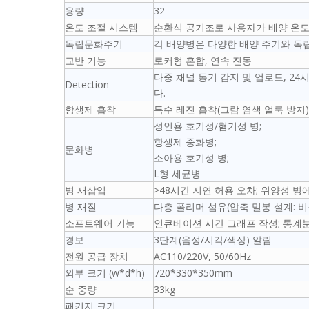
용량
32
온도 조절 시스템
순환식 공기조로 사용자가 배양 온도
독립문화주기
각 배양병은 다양한 배양 주기와 독
교반 기능
로커형 혼합, 연속 진동
다중 채널 동기 감지 및 업로드, 24
Detection
다.
항생제 흡착
특수 레진 흡착(그람 염색 얼룩 방지)
성인용 호기성/혐기성 병;
항생제 중화병;
문화병
소아용 호기성 병;
L형 세균병
병 재삽입
>48시간 지연 허용 오차; 위양성 병
병 재질
다층 폴리머 섬유(압축 밀봉 설계: 비
소프트웨어 기능
인큐베이션 시간 그래프 작성; 통계분석;
경보
3단계(음성/시각/색상) 알림
전원 공급 장치
AC110/220V, 50/60Hz
외부 크기 (w*d*h)
720*330*350mm
순 중량
33kg
패키지 크기