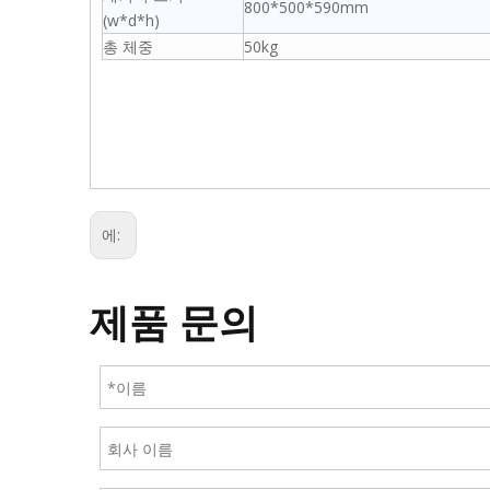
800*500*590mm
(w*d*h)
총 체중
50kg
에:
제품 문의