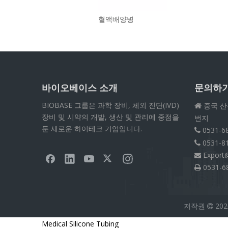
혈액배양병
바이오베이스 소개
문의하
BIOBASE 그룹은 과학 장비, 체외 진단(IVD)
중국 산

장비 및 시약의 개발, 생산 및 관리에 중점을
번지
둔 새로운 하이테크 기업입니다.
0531-6

0531-8

Export

0531-6

저작권
202

Medical Silicone Tubing