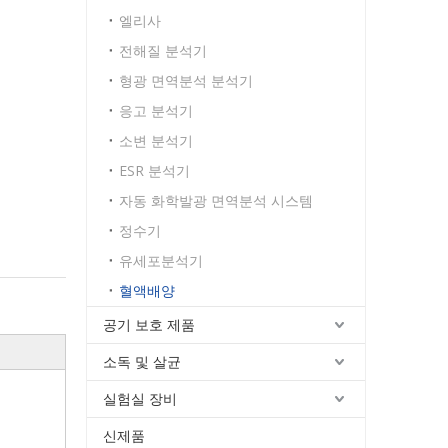
엘리사
전해질 분석기
형광 면역분석 분석기
응고 분석기
소변 분석기
ESR 분석기
자동 화학발광 면역분석 시스템
정수기
유세포분석기
혈액배양
공기 보호 제품
소독 및 살균
실험실 장비
신제품